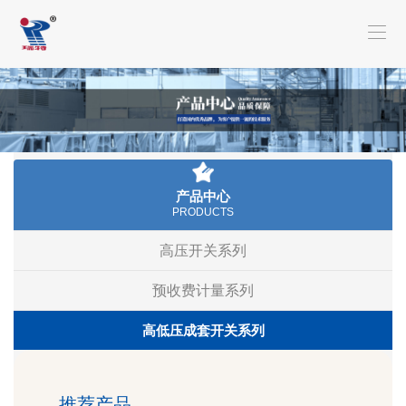
首
页
走
进
产
瑞
品
新
特
中
闻
服
产品中心
PRODUCTS
心
资
务
联
高压开关系列
讯
支
系
预收费计量系列
持
我
高低压成套开关系列
们
推荐产品